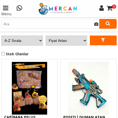
0
Menu
Stok Olanlar
CAPİBARA PELUŞ
POŞETLİ DUMAN ATAN