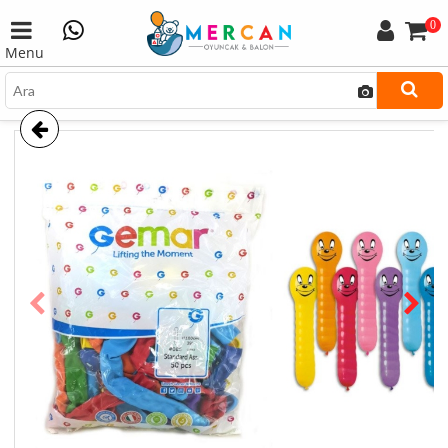
0
Menu
prev
next